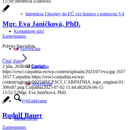
15:59:58
Patrícia Zölleiová
Integrácia Ukrajiny do EÚ cez hranice s pomocou V4
Mgr. Eva Janičková, PhD.
Kontaktujte nás!
Zamestnanec
Právny špecialista
Slovenčina
Čítať ďalej
English
2 júla, 2025
/
od
Carpathia
https://cesci-carpathia.eu/wp-content/uploads/2025/07/eva.jpg
1657
1657
Carpathia
https://cesci-carpathia.eu/wp-
content/uploads/2025/07/CESCI_CARPATHIA_logo_original-01-
Slovenčina
300x87.png
Carpathia
2025-07-02 11:44:48
2026-06-15
15:52:52
Mgr. Eva Janičková, PhD.
Vyhľadávanie
Rudolf Bauer
Menu
Menu
Zamestnanec