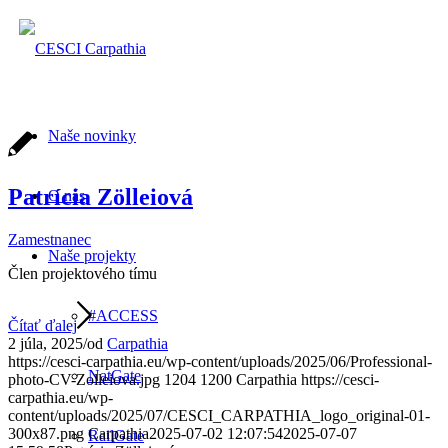
Naše novinky
Patrícia Zölleiová
O nás
Zamestnanec
Naše projekty
Člen projektového tímu
#ACCESS
Čítať ďalej
2 júla, 2025
/
od
Carpathia
https://cesci-carpathia.eu/wp-content/uploads/2025/06/Professional-
NatGate
photo-CV-Zolleiova.jpg
1204
1200
Carpathia
https://cesci-
carpathia.eu/wp-
content/uploads/2025/07/CESCI_CARPATHIA_logo_original-01-
300x87.png
Carpathia
2025-07-02 12:07:54
2025-07-07
RailGate