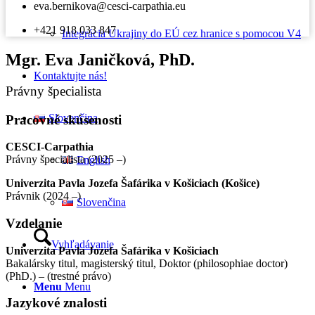
eva.bernikova@cesci-carpathia.eu
+421 918 033 847
Integrácia Ukrajiny do EÚ cez hranice s pomocou V4
Mgr. Eva Janičková, PhD.
Kontaktujte nás!
Právny špecialista
Slovenčina
Pracovné skúsenosti
CESCI-Carpathia
Právny špecialista (2025 –)
English
Univerzita Pavla Jozefa Šafárika v Košiciach (Košice)
Právnik (2024 –)
Slovenčina
Vzdelanie
Vyhľadávanie
Univerzita Pavla Jozefa Šafárika v Košiciach
Bakalársky titul, magisterský titul, Doktor (philosophiae doctor)
(PhD.) – (trestné právo)
Menu
Menu
Jazykové znalosti