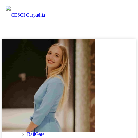
Naše novinky
O nás
Naše projekty
#ACCESS
NatGate
RailGate