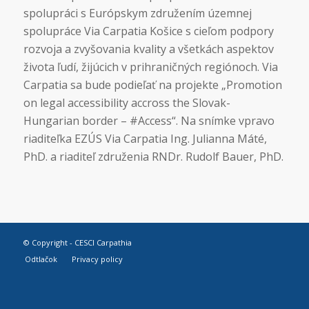
spolupráci s Európskym združením územnej
spolupráce Via Carpatia Košice s cieľom podpory
rozvoja a zvyšovania kvality a všetkách aspektov
života ľudí, žijúcich v prihraničných regiónoch. Via
Carpatia sa bude podieľať na projekte „Promotion
on legal accessibility accross the Slovak-
Hungarian border – #Access“. Na snímke vpravo
riaditeľka EZÚS Via Carpatia Ing. Julianna Máté,
PhD. a riaditeľ združenia RNDr. Rudolf Bauer, PhD.
© Copyright -
CESCI Carpathia
Odtlačok
Privacy policy